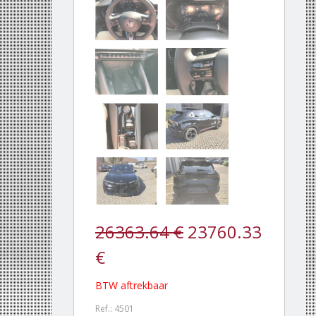
26363.64 €
23760.33
€
BTW aftrekbaar
Ref.: 4501