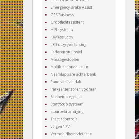
Emergency Brake Assist
GPS Business
Grootlichtassistent
HIFI-systeem
Keyless Entry
LED dagrijverlichting
Lederen stuurwiel
Massagestoelen
Multifunctioneel stuur
Neerklapbare achterbank
Panoramisch dak
Parkeersensoren vooraan
Snelheidsregelaar
Start/Stop systeem
stuurbekrachtiging
Tractiecontrole
velgen 17\"
Vermoeidheidsdetectie