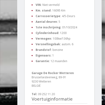
VIN:
Niet vermeld
Km. stand:
16095 Km
Carrosserietype:
4/5-Deurs
Aantal deuren:
5
1ste inschrijving:
01/10/2024
Cylinderinhoud:
1200
Vermogen:
100kw/136hp
Versnellingsbak:
autom. 6
Brandstof:
benzine
Eigenaars:
1
Garantie:
12 maanden
Garage De Rocker Wetteren
Brusselsesteenweg, 89-91
9230 Wetteren
BELGIË
Tel:
09 252 11 20
Voertuiginformatie