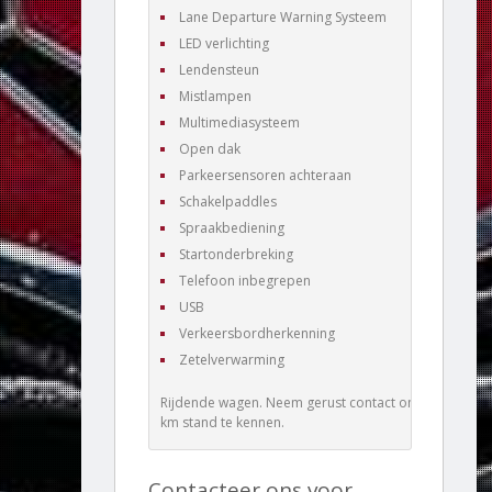
Lane Departure Warning Systeem
LED verlichting
Lendensteun
Mistlampen
Multimediasysteem
Open dak
Parkeersensoren achteraan
Schakelpaddles
Spraakbediening
Startonderbreking
Telefoon inbegrepen
USB
Verkeersbordherkenning
Zetelverwarming
Rijdende wagen. Neem gerust contact om de juiste
km stand te kennen.
Contacteer ons voor