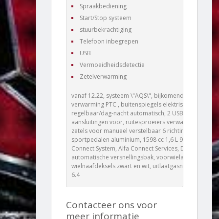
Spraakbediening
Start/Stop systeem
stuurbekrachtiging
Telefoon inbegrepen
USB
Vermoeidheidsdetectie
Zetelverwarming
vanaf 12.22, systeem \"AQS\", bijkomende
verwarming PTC , buitenspiegels elektrisch
regelbaar/dag-nacht automatisch, 2 USB-
aansluitingen voor, ruitesproeiers verwarmbaar,
zetels voor manueel verstelbaar 6 richtingen, Sprint,
sportpedalen aluminium, 1598 cc 1,6 L 96 KW, Alfa
Connect System, Alfa Connect Services, DCT
automatische versnellingsbak, voorwielaandrijving,
wielnaafdeksels zwart en wit, uitlaatgasnorm Euro
6.4
Contacteer ons voor
meer informatie