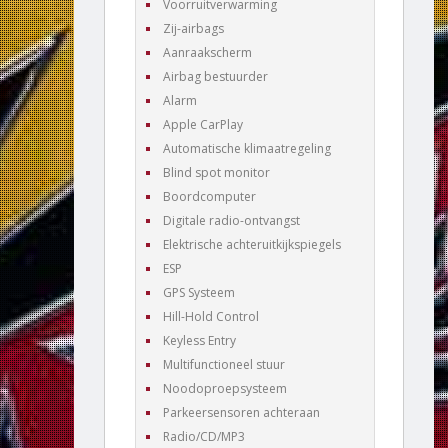
Voorruitverwarming
Zij-airbags
Aanraakscherm
Airbag bestuurder
Alarm
Apple CarPlay
Automatische klimaatregeling
Blind spot monitor
Boordcomputer
Digitale radio-ontvangst
Elektrische achteruitkijkspiegels
ESP
GPS Systeem
Hill-Hold Control
Keyless Entry
Multifunctioneel stuur
Noodoproepsysteem
Parkeersensoren achteraan
Radio/CD/MP3