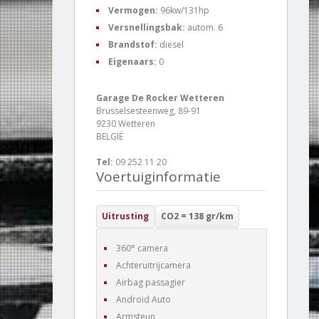
Vermogen:
96kw/131hp
Versnellingsbak:
autom. 6
Brandstof:
diesel
Eigenaars:
0
Garage De Rocker Wetteren
Brusselsesteenweg, 89-91
9230 Wetteren
BELGIË
Tel:
09 252 11 20
Voertuiginformatie
Uitrusting
CO2 = 138 gr/km
360° camera
Achteruitrijcamera
Airbag passagier
Android Auto
Armsteun