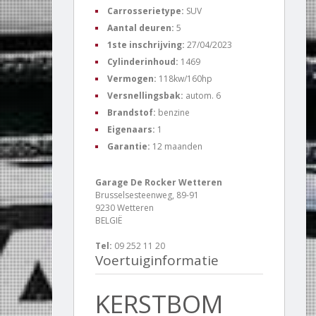
Carrosserietype:
SUV
Aantal deuren:
5
1ste inschrijving:
27/04/2023
Cylinderinhoud:
1469
Vermogen:
118kw/160hp
Versnellingsbak:
autom. 6
Brandstof:
benzine
Eigenaars:
1
Garantie:
12 maanden
Garage De Rocker Wetteren
Brusselsesteenweg, 89-91
9230 Wetteren
BELGIË
Tel:
09 252 11 20
Voertuiginformatie
KERSTBOM