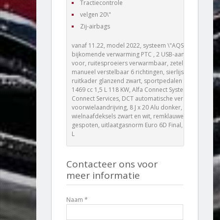
Tractiecontrole
velgen 20\"
Zij-airbags
vanaf 11.22, model 2022, systeem \"AQS\",
bijkomende verwarming PTC , 2 USB-aansluitingen
voor, ruitesproeiers verwarmbaar, zetels voor
manueel verstelbaar 6 richtingen, sierlijsten
ruitkader glanzend zwart, sportpedalen aluminium,
1469 cc 1,5 L 118 KW, Alfa Connect System, Alfa
Connect Services, DCT automatische versnellingsbak,
voorwielaandrijving, 8 J x 20 Alu donker,
wielnaafdeksels zwart en wit, remklauwen rood
gespoten, uitlaatgasnorm Euro 6D Final, parelmoer 3
L
Contacteer ons voor
meer informatie
Naam *