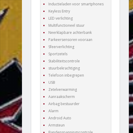
Inductieladen voor smartphones
Keyless Entry
LED verlichting
Multifunctioneel stuur
Neerklapbare achterbank
Parkeersensoren vooraan
Sfeerverlichting
Sportzetels
Stabiliteitscontrole
stuurbekrachtiging
Telefoon inbegrepen
USB
Zetelverwarming
Aanraakscherm
Airbag bestuurder
Alarm
Android Auto
Armsteun
Bandenspanningscontrole