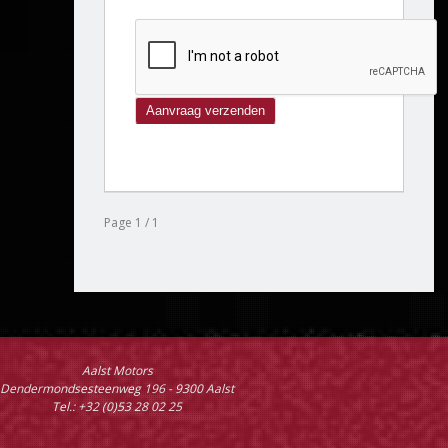
Page 1 / 1
Aalst Motors
Dendermondsesteenweg 196 - 9300 Aalst
Tel.: +32 (0)53 28 02 25