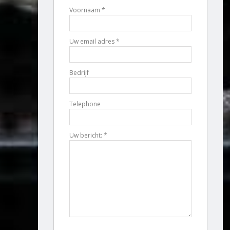
Voornaam *
Uw email adres *
Bedrijf
Telephone
Uw bericht: *