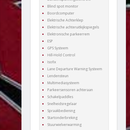
Blind spot monitor
Boordcomputer
Elektrische Achterklep
Elektrische achteruitkijkspiegels
Elektronische parkeerrem
ESP
GPS Systeem
Hill-Hold Control
Isofix
Lane Departure Warning Systeem
Lendensteun
Multimediasysteem
Parkeersensoren achteraan
Schakelpaddles
Snelheidsregelaar
Spraakbediening
Startonderbreking
Stuurwielverwarming