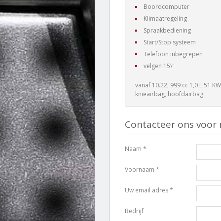
Boordcomputer
Klimaatregeling
Spraakbediening
Start/Stop systeem
Telefoon inbegrepen
velgen 15\"
vanaf 10.22, 999 cc 1,0 L 51 KW
knieairbag, hoofdairbag
Contacteer ons voor 
Naam *
Voornaam *
Uw email adres *
Bedrijf