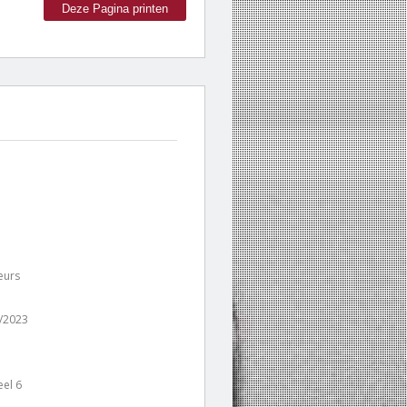
Deze Pagina printen
eurs
/2023
el 6