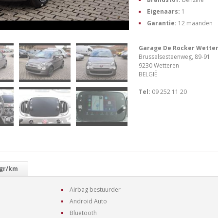
Eigenaars:
1
Garantie:
12 maanden
Garage De Rocker Wette
Brusselsesteenweg, 89-91
9230 Wetteren
BELGIË
Tel:
09 252 11 20
 gr/km
Airbag bestuurder
Android Auto
Bluetooth