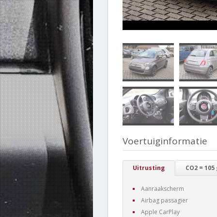
Voertuiginformatie
Uitrusting
CO2 = 105
Aanraakscherm
Airbag passagier
Apple CarPlay