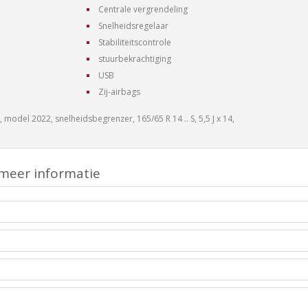
Centrale vergrendeling
Snelheidsregelaar
Stabiliteitscontrole
stuurbekrachtiging
USB
Zij-airbags
, model 2022, snelheidsbegrenzer, 165/65 R 14 .. S, 5,5 J x 14,
meer informatie