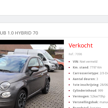
LUB 1.0 HYBRID 70
Verkocht
Ref.: 7098
VIN:
Niet vermeld
Km. stand:
7797 Km
Carrosserietype:
2/3-D
Aantal deuren:
3
1ste inschrijving:
28/06
Cylinderinhoud:
999
Vermogen:
52kw/70hp
Versnellingsbak:
manue
Brandstof:
benzine