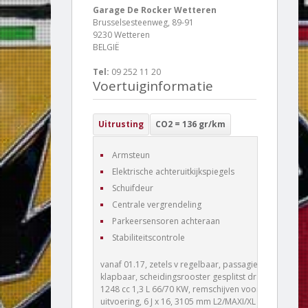
Garage De Rocker Wetteren
Brusselsesteenweg, 89-91
9230 Wetteren
BELGIË
Tel:
09 252 11 20
Voertuiginformatie
Uitrusting
CO2 = 136 gr/km
Armsteun
Elektrische achteruitkijkspiegels
Schuifdeur
Centrale vergrendeling
Parkeersensoren achteraan
Stabiliteitscontrole
vanaf 01.17, zetels v regelbaar, passagierszetel
klapbaar, scheidingsrooster gesplitst draaibaar,
1248 cc 1,3 L 66/70 KW, remschijven voor grote
uitvoering, 6 J x 16, 3105 mm L2/MAXI/XL ,