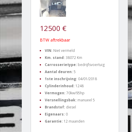
12500 €
BTW aftrekbaar
VIN:
Niet vermeld
Km. stand:
38072 Km
Carrosserietype:
bedrijfsvoertuig
Aantal deuren:
5
1ste inschrijving:
04/01/2018
Cylinderinhoud:
1248
Vermogen:
70kw/95hp
Versnellingsbak:
manueel 5
Brandstof:
diesel
Eigenaars:
0
Garantie:
12 maanden