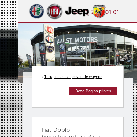
+32(0) 53 21 01 01
«
Terug naar de lijst van de wagens
Deze Pagina printen
Fiat Doblo
bedrijfsvoertuig Base