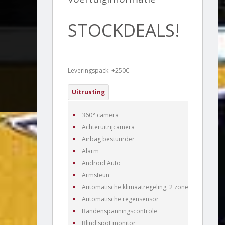
STOCKDEALS!
Leveringspack: +250€
Uitrusting
360° camera
Achteruitrijcamera
Airbag bestuurder
Alarm
Android Auto
Armsteun
Automatische klimaatregeling, 2 zones
Automatische regensensor
Bandenspanningscontrole
Blind spot monitor