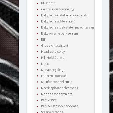
Bluetooth
Centrale vergrendeling
Elektrisch verstelbare voorzetels
Elektrische achterruiten
Elektrische stoelverstelling achteraan
Elektronische parkeerrem
ESP
Grootlichtassistent
Head-up display
Hill-Hold Control
Isofix
Klimaatregeling
Lederen stuurwiel
Multifunctioneel stuur
Neerklapbare achterbank
Noodoproepsysteem
Park Assist
Parkeersensoren vooraan
Sfeerverlichting