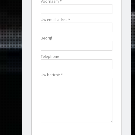
Voornaam *
Uw email adres *
Bedrijf
Telephone
Uw bericht: *