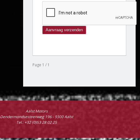
Page 1 / 1
Aalst Motors
Dendermondsesteenweg 196 - 9300 Aalst
Tel.: +32 (0)53 28 02 25