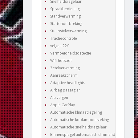
Snelheidsregelaar
Spraakbediening
Standverwarming
Startonderbreking
Stuurwielverwarming
Tractiecontrole
velgen 22\"
Vermoeidheidsdetectie
Wifi-hotspot
Zetelverwarming
Aanraakscherm
Adaptive headlights
Airbag passagier
Alu velgen
Apple CarPlay
Automatische klimaatregeling
Automatische koplampontsteking
Automatische snelheidsregelaar
Binnenspiegel automatisch dimmend