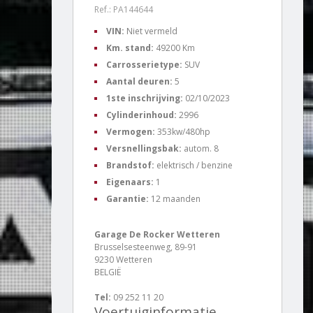
Ref.: PA144644
VIN:
Niet vermeld
Km. stand:
49200 Km
Carrosserietype:
SUV
Aantal deuren:
5
1ste inschrijving:
02/10/2023
Cylinderinhoud:
2996
Vermogen:
353kw/480hp
Versnellingsbak:
autom. 8
Brandstof:
elektrisch / benzine
Eigenaars:
1
Garantie:
12 maanden
Garage De Rocker Wetteren
Brusselsesteenweg, 89-91
9230 Wetteren
BELGIË
Tel:
09 252 11 20
Voertuiginformatie