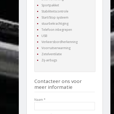
Sportpakket
Stabiliteitscontrole
Start/Stop systeem
stuurbekrachtiging
Telefoon inbegrepen
USB
Verkeersbordherkenning
Voorruitverwarming
Zetelventilatie
Zij-airbags
Contacteer ons voor
meer informatie
Naam *