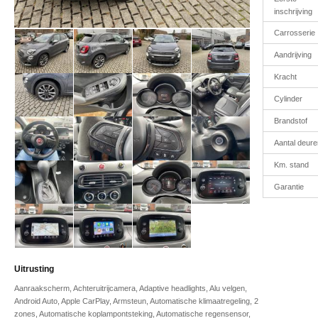
inschrijving
Carrosserie
Aandrijving
Kracht
Cylinder
Brandstof
Aantal deure
Km. stand
Garantie
Uitrusting
Aanraakscherm, Achteruitrijcamera, Adaptive headlights, Alu velgen,
Android Auto, Apple CarPlay, Armsteun, Automatische klimaatregeling, 2
zones, Automatische koplampontsteking, Automatische regensensor,