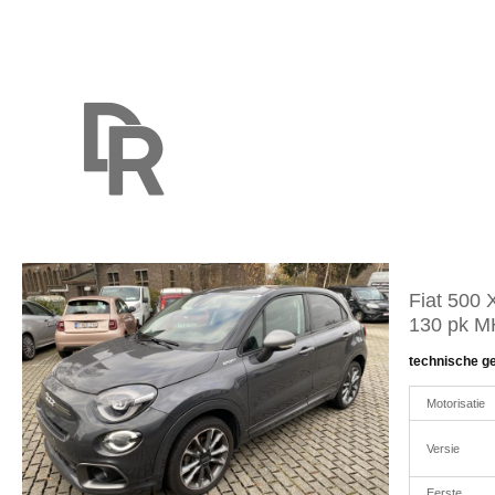
Fiat 500 
130 pk 
technische g
Motorisatie
Versie
Eerste