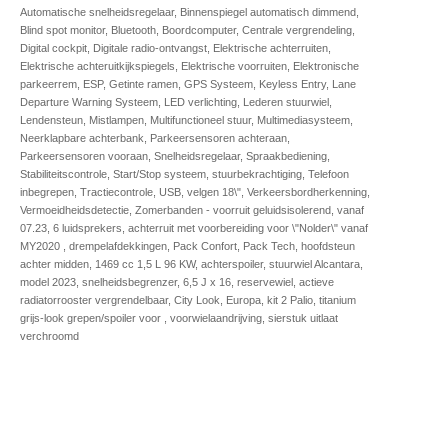
Automatische snelheidsregelaar, Binnenspiegel automatisch dimmend,
Blind spot monitor, Bluetooth, Boordcomputer, Centrale vergrendeling,
Digital cockpit, Digitale radio-ontvangst, Elektrische achterruiten,
Elektrische achteruitkijkspiegels, Elektrische voorruiten, Elektronische
parkeerrem, ESP, Getinte ramen, GPS Systeem, Keyless Entry, Lane
Departure Warning Systeem, LED verlichting, Lederen stuurwiel,
Lendensteun, Mistlampen, Multifunctioneel stuur, Multimediasysteem,
Neerklapbare achterbank, Parkeersensoren achteraan,
Parkeersensoren vooraan, Snelheidsregelaar, Spraakbediening,
Stabiliteitscontrole, Start/Stop systeem, stuurbekrachtiging, Telefoon
inbegrepen, Tractiecontrole, USB, velgen 18\", Verkeersbordherkenning,
Vermoeidheidsdetectie, Zomerbanden - voorruit geluidsisolerend, vanaf
07.23, 6 luidsprekers, achterruit met voorbereiding voor \"Nolder\" vanaf
MY2020 , drempelafdekkingen, Pack Confort, Pack Tech, hoofdsteun
achter midden, 1469 cc 1,5 L 96 KW, achterspoiler, stuurwiel Alcantara,
model 2023, snelheidsbegrenzer, 6,5 J x 16, reservewiel, actieve
radiatorrooster vergrendelbaar, City Look, Europa, kit 2 Palio, titanium
grijs-look grepen/spoiler voor , voorwielaandrijving, sierstuk uitlaat
verchroomd