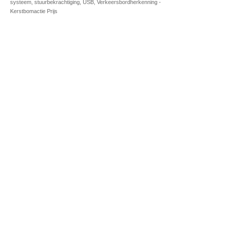
systeem, stuurbekrachtiging, USB, Verkeersbordherkenning -
Kerstbomactie Prijs