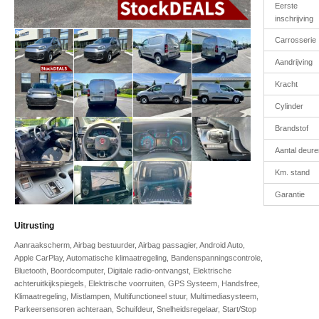
Eerste
inschrijving
Carrosserie
Aandrijving
Kracht
Cylinder
Brandstof
Aantal deure
Km. stand
Garantie
Uitrusting
Aanraakscherm, Airbag bestuurder, Airbag passagier, Android Auto,
Apple CarPlay, Automatische klimaatregeling, Bandenspanningscontrole,
Bluetooth, Boordcomputer, Digitale radio-ontvangst, Elektrische
achteruitkijkspiegels, Elektrische voorruiten, GPS Systeem, Handsfree,
Klimaatregeling, Mistlampen, Multifunctioneel stuur, Multimediasysteem,
Parkeersensoren achteraan, Schuifdeur, Snelheidsregelaar, Start/Stop