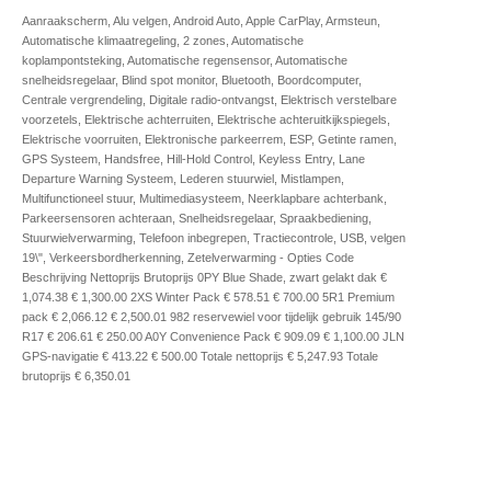
Aanraakscherm, Alu velgen, Android Auto, Apple CarPlay, Armsteun,
Automatische klimaatregeling, 2 zones, Automatische
koplampontsteking, Automatische regensensor, Automatische
snelheidsregelaar, Blind spot monitor, Bluetooth, Boordcomputer,
Centrale vergrendeling, Digitale radio-ontvangst, Elektrisch verstelbare
voorzetels, Elektrische achterruiten, Elektrische achteruitkijkspiegels,
Elektrische voorruiten, Elektronische parkeerrem, ESP, Getinte ramen,
GPS Systeem, Handsfree, Hill-Hold Control, Keyless Entry, Lane
Departure Warning Systeem, Lederen stuurwiel, Mistlampen,
Multifunctioneel stuur, Multimediasysteem, Neerklapbare achterbank,
Parkeersensoren achteraan, Snelheidsregelaar, Spraakbediening,
Stuurwielverwarming, Telefoon inbegrepen, Tractiecontrole, USB, velgen
19\", Verkeersbordherkenning, Zetelverwarming - Opties Code
Beschrijving Nettoprijs Brutoprijs 0PY Blue Shade, zwart gelakt dak €
1,074.38 € 1,300.00 2XS Winter Pack € 578.51 € 700.00 5R1 Premium
pack € 2,066.12 € 2,500.01 982 reservewiel voor tijdelijk gebruik 145/90
R17 € 206.61 € 250.00 A0Y Convenience Pack € 909.09 € 1,100.00 JLN
GPS-navigatie € 413.22 € 500.00 Totale nettoprijs € 5,247.93 Totale
brutoprijs € 6,350.01