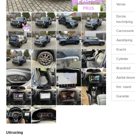
Versie
Eerste
inschrijving
Carrosserie
Aandrijving
Kracht
Cylinder
Brandstof
Aantal deure
Km. stand
Garantie
Uitrusting