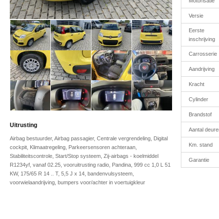
Motorisatie
Versie
Eerste
inschrijving
Carrosserie
Aandrijving
Kracht
Cylinder
Brandstof
Uitrusting
Aantal deure
Airbag bestuurder, Airbag passagier, Centrale vergrendeling, Digital
Km. stand
cockpit, Klimaatregeling, Parkeersensoren achteraan,
Stabiliteitscontrole, Start/Stop systeem, Zij-airbags - koelmiddel
Garantie
R1234yf, vanaf 02.25, vooruitrusting radio, Pandina, 999 cc 1,0 L 51
KW, 175/65 R 14 .. T, 5,5 J x 14, bandenvulsysteem,
voorwielaandrijving, bumpers voor/achter in voertuigkleur