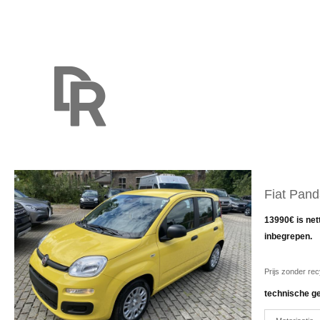
Fiat Pan
13990€ is net
inbegrepen.
Prijs zonder re
technische g