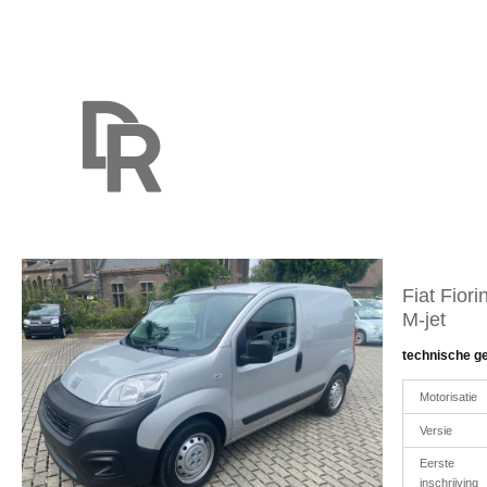
Fiat Fior
M-jet
technische g
Motorisatie
Versie
Eerste
inschrijving