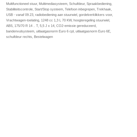
Multifunctioneel stuur, Multimediasysteem, Schuifdeur, Spraakbediening,
Stabiliteitscontrole, Start/Stop systeem, Telefoon inbegrepen, Trekhaak,
USB - vanaf 09.23, radiobediening aan stuurwiel, gordelverklikkers voor,
Vrachtwagen-toelating, 1248 cc 1,3 L 70 KW, hoogteregeling stuurwiel,
ABS, 175/70 R 14 .. T, 5,5 J x 14, CO2-emissie gereduceerd,
bandenvulsysteem, uitlaatgasnorm Euro 6 cpl, uitlaatgasnorm Euro 6E,
schuifdeur rechts, Bestelwagen