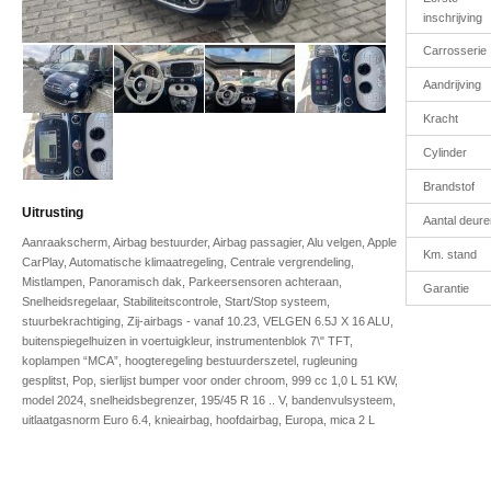
inschrijving
Carrosserie
Aandrijving
Kracht
Cylinder
Brandstof
Uitrusting
Aantal deure
Aanraakscherm, Airbag bestuurder, Airbag passagier, Alu velgen, Apple
Km. stand
CarPlay, Automatische klimaatregeling, Centrale vergrendeling,
Mistlampen, Panoramisch dak, Parkeersensoren achteraan,
Garantie
Snelheidsregelaar, Stabiliteitscontrole, Start/Stop systeem,
stuurbekrachtiging, Zij-airbags - vanaf 10.23, VELGEN 6.5J X 16 ALU,
buitenspiegelhuizen in voertuigkleur, instrumentenblok 7\" TFT,
koplampen “MCA”, hoogteregeling bestuurderszetel, rugleuning
gesplitst, Pop, sierlijst bumper voor onder chroom, 999 cc 1,0 L 51 KW,
model 2024, snelheidsbegrenzer, 195/45 R 16 .. V, bandenvulsysteem,
uitlaatgasnorm Euro 6.4, knieairbag, hoofdairbag, Europa, mica 2 L