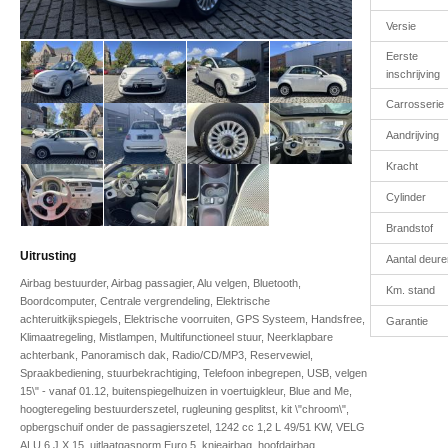
Versie
Eerste
inschrijving
Carrosserie
Aandrijving
Kracht
Cylinder
Brandstof
Uitrusting
Aantal deure
Airbag bestuurder, Airbag passagier, Alu velgen, Bluetooth,
Km. stand
Boordcomputer, Centrale vergrendeling, Elektrische
achteruitkijkspiegels, Elektrische voorruiten, GPS Systeem, Handsfree,
Garantie
Klimaatregeling, Mistlampen, Multifunctioneel stuur, Neerklapbare
achterbank, Panoramisch dak, Radio/CD/MP3, Reservewiel,
Spraakbediening, stuurbekrachtiging, Telefoon inbegrepen, USB, velgen
15\" - vanaf 01.12, buitenspiegelhuizen in voertuigkleur, Blue and Me,
hoogteregeling bestuurderszetel, rugleuning gesplitst, kit \"chroom\",
opbergschuif onder de passagierszetel, 1242 cc 1,2 L 49/51 KW, VELG
ALU 6 J X 15, uitlaatgasnorm Euro 5, knieairbag, hoofdairbag