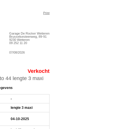
Print
Garage De Rocker Wetteren
Brusselsesteenweg, 89-91
9230 Wetteren
09 252 11 20
07/08/2026
Verkocht
to 44 lengte 3 maxi
egevens
-
lengte 3 maxi
04-10-2025