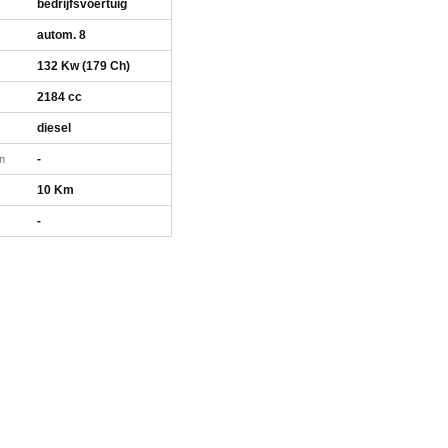
bedrijfsvoertuig
autom. 8
132 Kw (179 Ch)
2184 cc
diesel
-
n
10 Km
-