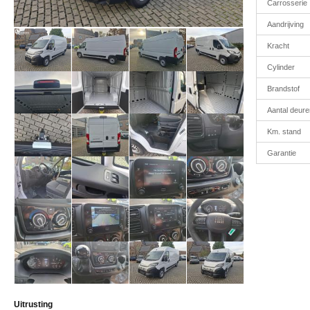
Carrosserie
Aandrijving
Kracht
Cylinder
Brandstof
Aantal deure
Km. stand
Garantie
Uitrusting