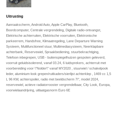
Uitrusting
Aanraakscherm, Android Auto, Apple CarPlay, Bluetooth,
Boordcomputer, Centrale vergrendeling, Digitale radio-ontvangst,
Elektrische achterruiten, Elektrische voorruiten, Elektronische
parkeerrem, Handsfree, Klimaatregeling, Lane Departure Warning
Systeem, Multifunctioneel stuur, Multimediasysteem, Neerklapbare
achterbank, Reservewiel, Spraakbediening, stuurbekrachtiging,
Telefoon inbegrepen, USB - buitenspiegelhuizen gespoten geleverd,
voorruit geluidsisolerend, vanaf 03.24, 6 luidsprekers, achterruit met
voorbereiding voor \"Nolder\" vanaf MY2020 , stuurwiel / schakelpook
leder, aluminium-look grepen/ruitkaders/sierlijst achterklep , 1469 cc 1,5
L 96 KW, achterspoiler, radio met beeldscherm 7\", model 2024,
reservewiel, actieve radiatorrooster vergrendelbaar, City Look, Europa,
voorwielaandrijving, uitlaatgasnorm Euro 6E