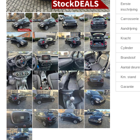
Eerste
inschrijving
Carrosserie
Aandrijving
Kracht
Cylinder
Brandstof
Aantal deure
Km. stand
Garantie