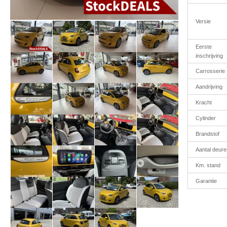
Versie
Eerste
inschrijving
Carrosserie
Aandrijving
Kracht
Cylinder
Brandstof
Aantal deure
Km. stand
Garantie