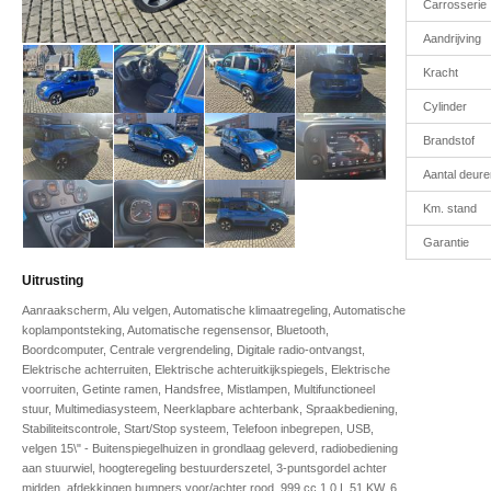
Carrosserie
Aandrijving
Kracht
Cylinder
Brandstof
Aantal deure
Km. stand
Garantie
Uitrusting
Aanraakscherm, Alu velgen, Automatische klimaatregeling, Automatische
koplampontsteking, Automatische regensensor, Bluetooth,
Boordcomputer, Centrale vergrendeling, Digitale radio-ontvangst,
Elektrische achterruiten, Elektrische achteruitkijkspiegels, Elektrische
voorruiten, Getinte ramen, Handsfree, Mistlampen, Multifunctioneel
stuur, Multimediasysteem, Neerklapbare achterbank, Spraakbediening,
Stabiliteitscontrole, Start/Stop systeem, Telefoon inbegrepen, USB,
velgen 15\" - Buitenspiegelhuizen in grondlaag geleverd, radiobediening
aan stuurwiel, hoogteregeling bestuurderszetel, 3-puntsgordel achter
midden, afdekkingen bumpers voor/achter rood, 999 cc 1,0 L 51 KW, 6