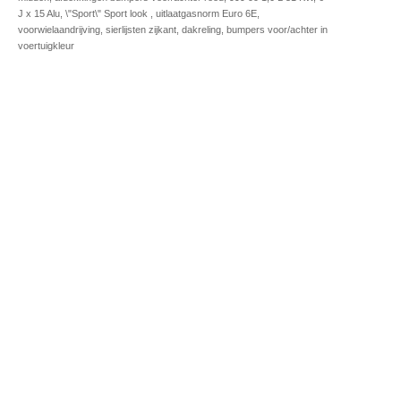
J x 15 Alu, \"Sport\" Sport look , uitlaatgasnorm Euro 6E,
voorwielaandrijving, sierlijsten zijkant, dakreling, bumpers voor/achter in
voertuigkleur