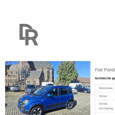
Fiat Pan
technische g
Motorisatie
Versie
Eerste
inschrijving