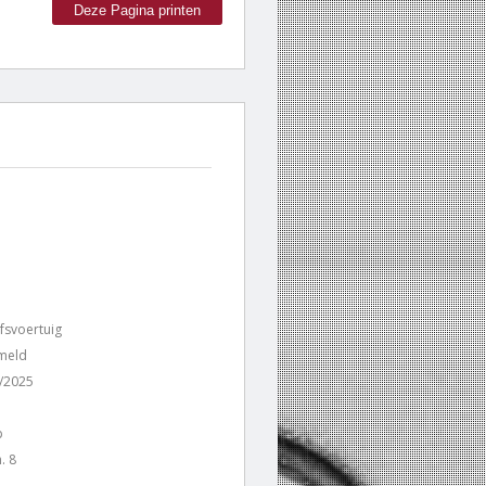
Deze Pagina printen
jfsvoertuig
rmeld
/2025
p
. 8