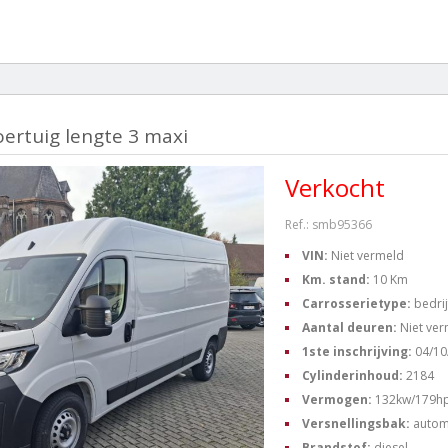
oertuig lengte 3 maxi
Verkocht
Ref.: smb95366
VIN:
Niet vermeld
Km. stand:
10 Km
Carrosserietype:
bedri
Aantal deuren:
Niet ve
1ste inschrijving:
04/10
Cylinderinhoud:
2184
Vermogen:
132kw/179h
Versnellingsbak:
autom
Brandstof:
diesel