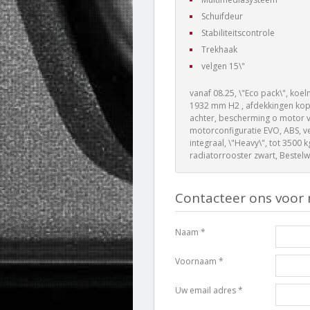
Schuifdeur
Stabiliteitscontrole
Trekhaak
velgen 15\"
vanaf 08.25, \"Eco pack\", koe
1932 mm H2 , afdekkingen kop
achter, bescherming o motor ve
motorconfiguratie EVO, ABS, vei
integraal, \"Heavy\", tot 3500
radiatorrooster zwart, Bestel
Contacteer ons voor 
Naam *
Voornaam *
Uw email adres *