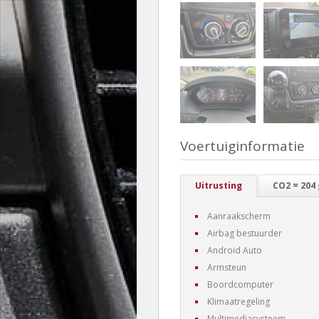
Voertuiginformatie
Uitrusting
CO2 = 204
Aanraakscherm
Airbag bestuurder
Android Auto
Armsteun
Boordcomputer
Klimaatregeling
Multimediasysteem