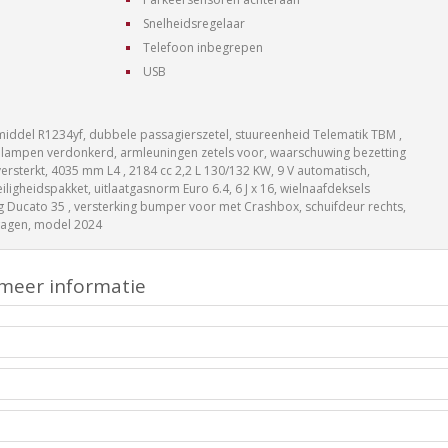
Snelheidsregelaar
Telefoon inbegrepen
USB
lmiddel R1234yf, dubbele passagierszetel, stuureenheid Telematik TBM ,
lampen verdonkerd, armleuningen zetels voor, waarschuwing bezetting
rsterkt, 4035 mm L4 , 2184 cc 2,2 L 130/132 KW, 9 V automatisch,
ligheidspakket, uitlaatgasnorm Euro 6.4, 6 J x 16, wielnaafdeksels
 kg Ducato 35 , versterking bumper voor met Crashbox, schuifdeur rechts,
wagen, model 2024
meer informatie