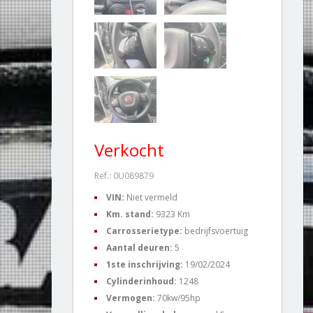
Verkocht
Ref.: 0U089879
VIN:
Niet vermeld
Km. stand:
9323 Km
Carrosserietype:
bedrijfsvoertuig
Aantal deuren:
5
1ste inschrijving:
19/02/2024
Cylinderinhoud:
1248
Vermogen:
70kw/95hp