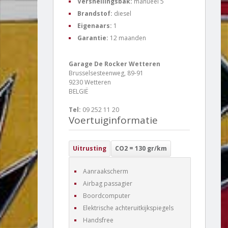
Versnellingsbak:
manueel 5
Brandstof:
diesel
Eigenaars:
1
Garantie:
12 maanden
Garage De Rocker Wetteren
Brusselsesteenweg, 89-91
9230 Wetteren
BELGIË
Tel:
09 252 11 20
Voertuiginformatie
Uitrusting
CO2 = 130 gr/km
Aanraakscherm
Airbag passagier
Boordcomputer
Elektrische achteruitkijkspiegels
Handsfree