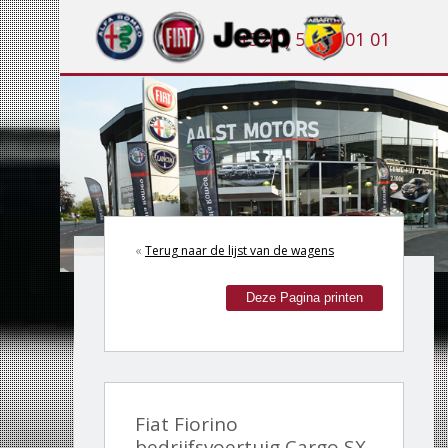
+32(0) 53 21 01 01
«
Terug naar de lijst van de wagens
Deze Pagina printen
Fiat Fiorino
bedrijfsvoertuig Cargo SX