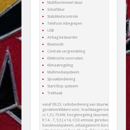
Multifunctioneel stuur
Schuifdeur
Stabiliteitscontrole
Telefoon inbegrepen
USB
Airbag bestuurder
Bluetooth
Centrale vergrendeling
Elektrische voorruiten
Klimaatregeling
Multimediasysteem
Spraakbediening
Start/Stop systeem
Trekhaak
vanaf 09.23, radiobediening aan stuurwiel,
gordelverklikkers voor, Vrachtwagen-toelating, 1248
cc 1,3 L 70 KW, hoogteregeling stuurwiel, ABS, 175/70
R 14 .. T, 5,5 J x 14, CO2-emissie gereduceerd,
bandenvulsysteem, uitlaatgasnorm Euro 6 cpl,